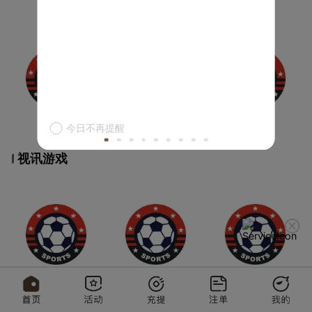
今日不再提醒
视讯游戏